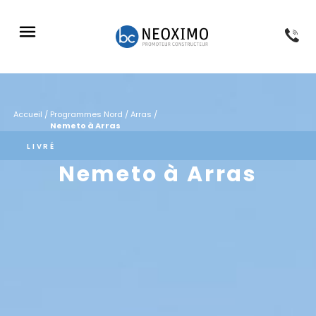
NOS PROGRAMMES
NOS RÉFÉRENCES
NOS CONSEILS
À PROPOS
Accueil
/
Programmes Nord
/
Arras
/
Nemeto à Arras
LIVRÉ
Nemeto à Arras