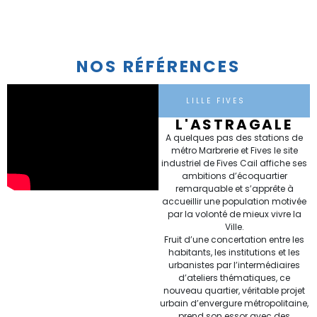
NOS RÉFÉRENCES
LILLE FIVES
L'ASTRAGALE
A quelques pas des stations de
métro Marbrerie et Fives le site
industriel de Fives Cail affiche ses
ambitions d’écoquartier
remarquable et s’apprête à
accueillir une population motivée
par la volonté de mieux vivre la
Ville.
Fruit d’une concertation entre les
habitants, les institutions et les
urbanistes par l’intermédiaires
d’ateliers thématiques, ce
nouveau quartier, véritable projet
urbain d’envergure métropolitaine,
prend son essor avec des