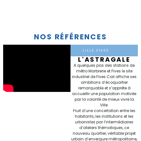
NOS RÉFÉRENCES
LILLE FIVES
L'ASTRAGALE
A quelques pas des stations de
métro Marbrerie et Fives le site
industriel de Fives Cail affiche ses
ambitions d’écoquartier
remarquable et s’apprête à
accueillir une population motivée
par la volonté de mieux vivre la
Ville.
Fruit d’une concertation entre les
habitants, les institutions et les
urbanistes par l’intermédiaires
d’ateliers thématiques, ce
nouveau quartier, véritable projet
urbain d’envergure métropolitaine,