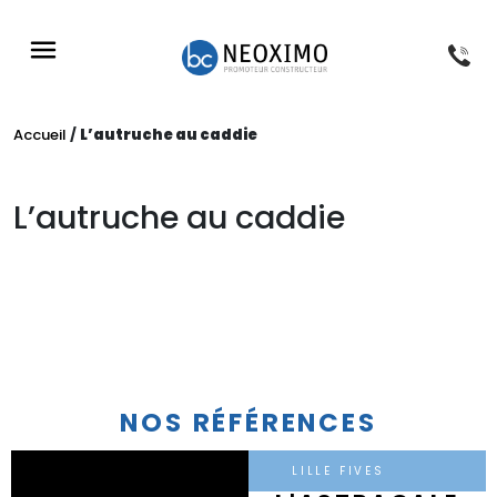
NOS PROGRAMMES
NOS RÉFÉRENCES
NOS CONSEILS
À PROPOS
Accueil
/
L’autruche au caddie
L’autruche au caddie
NOS RÉFÉRENCES
LILLE FIVES