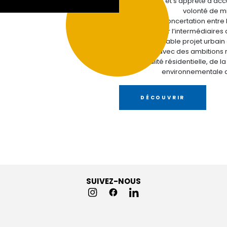
remarquable et s’apprête à accue
volonté de mie
Fruit d’une concertation entre l
urbanistes par l’intermédiaires
quartier, véritable projet urbai
son essor avec des ambitions 
qualité résidentielle, de 
environnementale q
DÉCOUVRIR
SUIVEZ-NOUS