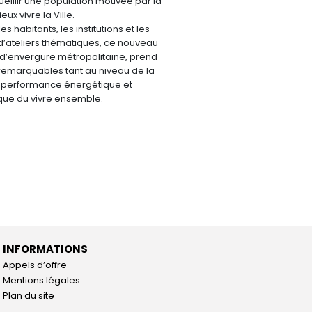
illir une population motivée par la
ux vivre la Ville.
es habitants, les institutions et les
 d’ateliers thématiques, ce nouveau
n d’envergure métropolitaine, prend
remarquables tant au niveau de la
la performance énergétique et
ue du vivre ensemble.
INFORMATIONS
Appels d’offre
Mentions légales
Plan du site