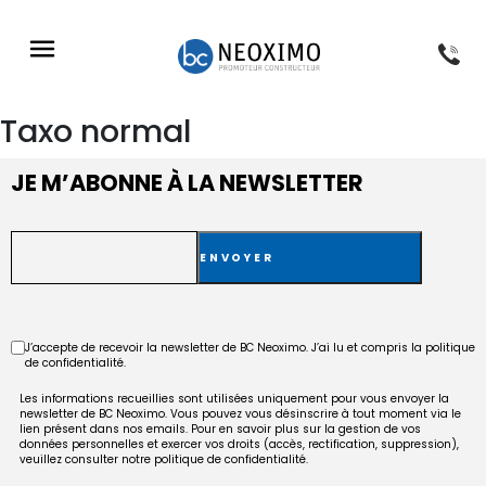
NOS PROGRAMMES
NOS RÉFÉRENCES
NOS CONSEILS
À PROPOS
Taxo normal
JE M’ABONNE À LA NEWSLETTER
E-
mail
RGPD
J’accepte de recevoir la newsletter de BC Neoximo. J’ai lu et compris la politique
de confidentialité.
Les informations recueillies sont utilisées uniquement pour vous envoyer la
newsletter de BC Neoximo. Vous pouvez vous désinscrire à tout moment via le
lien présent dans nos emails. Pour en savoir plus sur la gestion de vos
données personnelles et exercer vos droits (accès, rectification, suppression),
veuillez consulter notre politique de confidentialité.